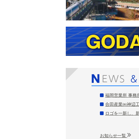
福岡営業所 事務所移
合田産業㈱神辺工場 
ロゴを一新し、新た
お知らせ一覧